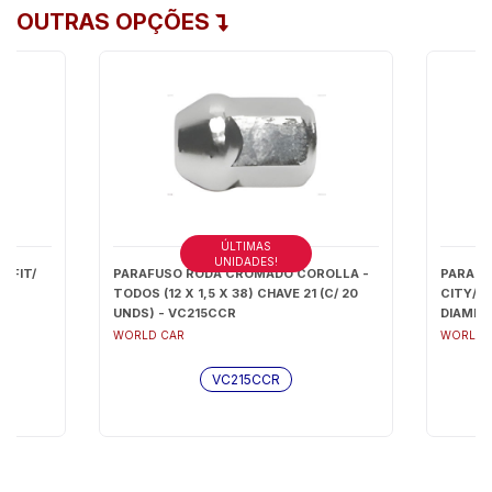
OUTRAS OPÇÕES
ÚLTIMAS
UNIDADES!
 FIT/
PARAFUSO RODA CROMADO COROLLA -
PARAFU
38
TODOS (12 X 1,5 X 38) CHAVE 21 (C/ 20
CITY/ C
UNDS) - VC215CCR
DIAMENT
VC008
WORLD CAR
WORLD 
VC215CCR