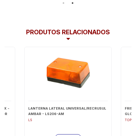
PRODUTOS RELACIONADOS
LEX -
LANTERNA LATERAL UNIVERSAL/RECRUSUL
FRISO
RIOR
AMBAR - LS206-AM
GLOBA
LS
TOP M