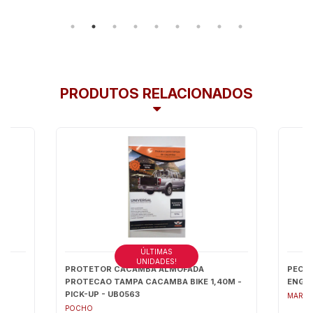
PRODUTOS RELACIONADOS
ÚLTIMAS
UNIDADES!
" (
PROTETOR CACAMBA ALMOFADA
PECAS
5
PROTECAO TAMPA CACAMBA BIKE 1,40M -
ENGRE
PICK-UP - UB0563
MARPI
POCHO