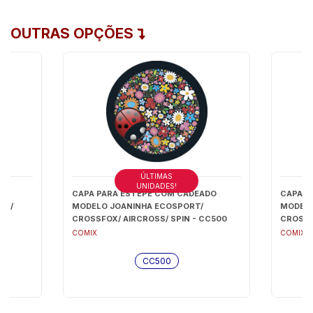
OUTRAS OPÇÕES
ÚLTIMAS
UNIDADES!
DO
CAPA PARA ESTEPE COM CADEADO
CAPA P
OX/
MODELO JOANINHA ECOSPORT/
MODELO
CROSSFOX/ AIRCROSS/ SPIN - CC500
CROSSF
COMIX
COMIX
CC500