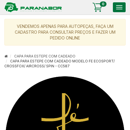
0
Togg
navig
VENDEMOS APENAS PARA AUTOPEÇAS, FAÇA UM
CADASTRO PARA CONSULTAR PREÇOS E FAZER UM
PEDIDO ONLINE
CAPA PARA ESTEPE COM CADEADO
CAPA PARA ESTEPE COM CADEADO MODELO FE ECOSPORT/
CROSSFOX/ AIRCROSS/ SPIN - CC587