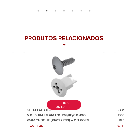
PRODUTOS RELACIONADOS
ÚLTIMAS
UNIDADES!
KIT FIXACAO -
PARA
MOLDURAP/LAMA/CHOQUE/CONSO
TODOS 
PARACHOQUE (PF03P243) - CITROEN
UNDS)
AIRCROSS 13/C3 04/C4 08 - PCKPF036
PLAST CAR
WORLD