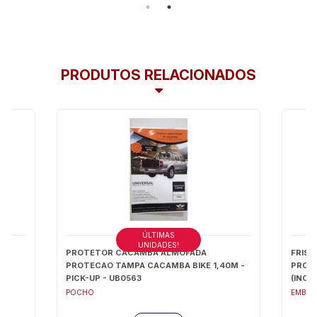
PRODUTOS RELACIONADOS
ÚLTIMAS
UNIDADES!
 -
PROTETOR CACAMBA ALMOFADA
FRISO
PROTECAO TAMPA CACAMBA BIKE 1,40M -
PROT
PICK-UP - UB0563
(INCO
X 0,2
POCHO
EMBLE