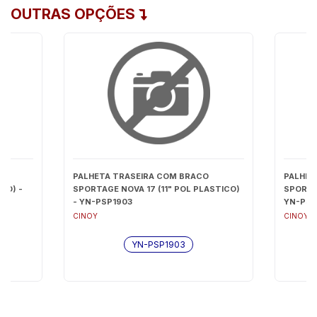
OUTRAS OPÇÕES
PALHETA TRASEIRA COM BRACO
PALHET
CO) -
SPORTAGE NOVA 17 (11" POL PLASTICO)
SPORTAG
- YN-PSP1903
YN-PSP
CINOY
CINOY
YN-PSP1903