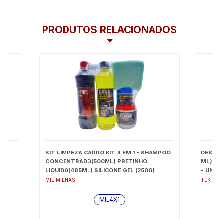
PRODUTOS RELACIONADOS
KIT LIMPEZA CARRO KIT 4 EM 1 - SHAMPOO
DESEN
CONCENTRADO(500ML) PRETINHO
ML) T
LIQUIDO(485ML) SILICONE GEL (250G)
- UNI
AROMATIZANTE GEL E ESPUMA GRATIS -
MIL MILHAS
TEK B
MIL4X1
MIL4X1