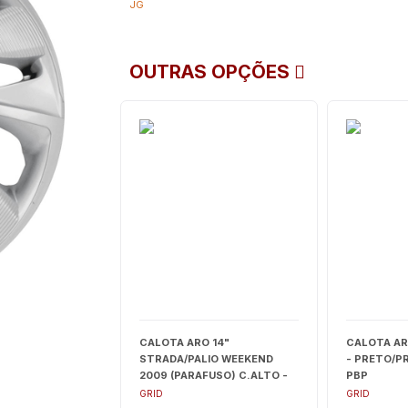
JG
OUTRAS OPÇÕES
CALOTA ARO 14"
CALOTA ARO
STRADA/PALIO WEEKEND
- PRETO/P
2009 (PARAFUSO) C.ALTO -
PBP
G059CA
GRID
GRID