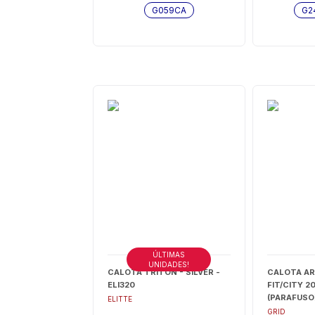
G059CA
G2
ÚLTIMAS
UNIDADES!
CALOTA TRITON - SILVER -
CALOTA AR
ELI320
FIT/CITY 2
(PARAFUSO
ELITTE
GRID