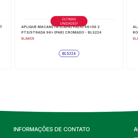
ÚLTIMAS
UNIDADES!
NT
APLIQUE MACANETA (CAPA) PALIO 96>06 2
AL
PTS/STRADA 96> (PAR) CROMADO - BL5224
RO
BLAWER
BL
BL5224
INFORMAÇÕES DE CONTATO
A