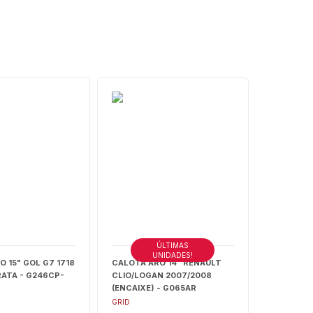
ÚLTIMAS
UNIDADES!
 15" GOL G7 1718
CALOTA ARO 14" RENAULT
RATA - G246CP-
CLIO/LOGAN 2007/2008
(ENCAIXE) - G065AR
GRID