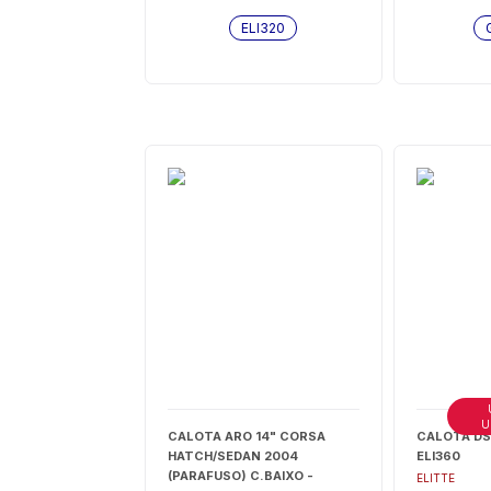
ELI320
U
CALOTA ARO 14" CORSA
CALOTA DS4
HATCH/SEDAN 2004
ELI360
(PARAFUSO) C.BAIXO -
ELITTE