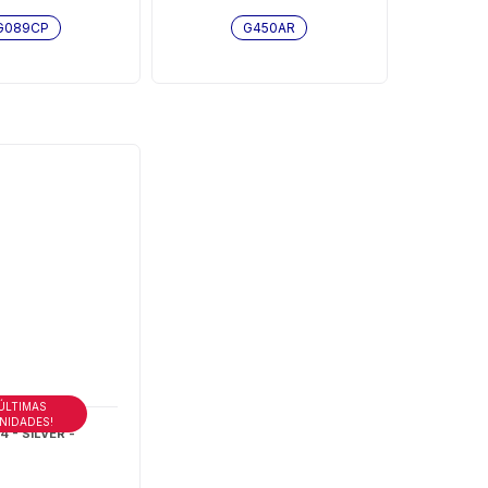
G089CP
G450AR
ÚLTIMAS
NIDADES!
 - SILVER -