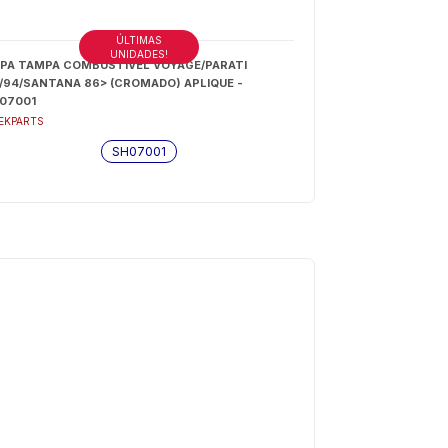
ÚLTIMAS
UNIDADES!
PA TAMPA COMBUSTIVEL VOYAGE/PARATI
/94/SANTANA 86> (CROMADO) APLIQUE -
07001
EKPARTS
SH07001