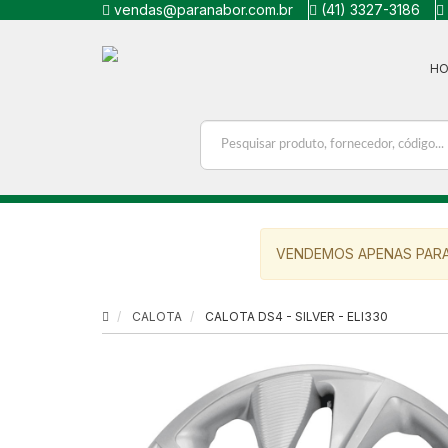
vendas@paranabor.com.br
(41) 3327-3186
H
VENDEMOS APENAS PARA
CALOTA
CALOTA DS4 - SILVER - ELI330