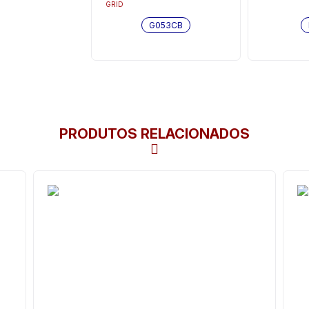
G053CB
GRID
G053CB
PRODUTOS RELACIONADOS