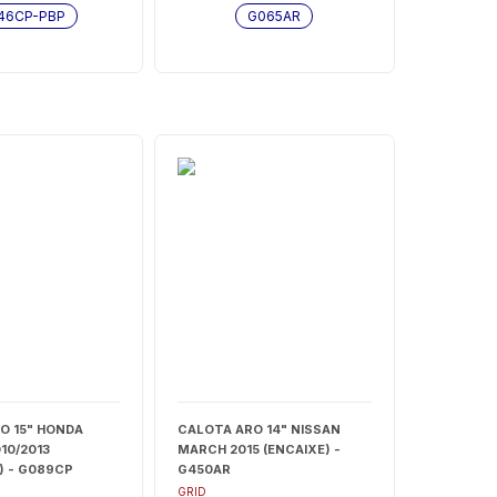
46CP-PBP
G065AR
O 15" HONDA
CALOTA ARO 14" NISSAN
010/2013
MARCH 2015 (ENCAIXE) -
) - G089CP
G450AR
GRID